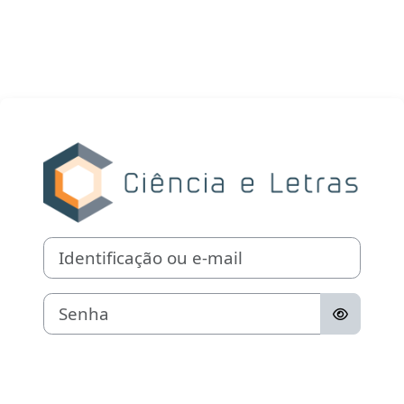
Ir para o conteúdo principal
Acesso a Moodle
Identificação ou e-mail
Senha